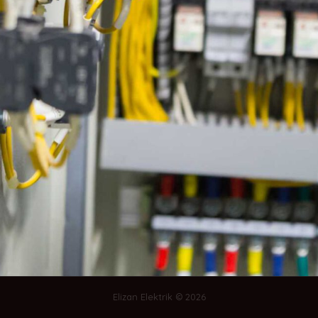
Kondansatör
Parafudlar
Buton & Ledli Sinyaller
Switchler
Bizi Takip Edin
Abone Ol
Güncellemeler ve Teklifler Haberdar Olun
Elizan Elektrik © 2026