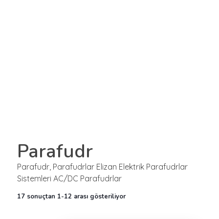
Elizan Elektrik
Elizan Elektrik
0312 394 47 71
info@elizanelektrik.com.tr
Parafudr
Parafudr, Parafudrlar Elizan Elektrik Parafudrlar
Sistemleri AC/DC Parafudrlar
17 sonuçtan 1-12 arası gösteriliyor