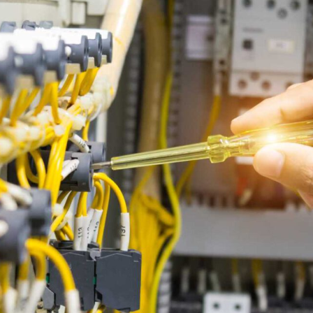
Anasayfa
Hakkımızda
Ürünler
İletişim
Hızlı Linkler
Eurowest
Sertifikalarımız
e-Katalog
Ürün Grupları
Triodler
İzoleli Kablo Yüksükleri ve
Terminalleri