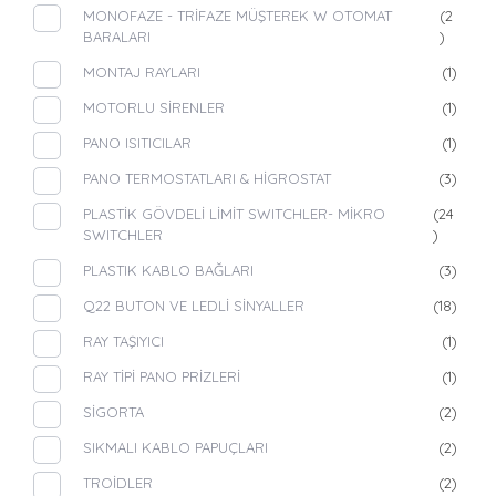
MONOFAZE - TRİFAZE MÜŞTEREK W OTOMAT
(2
BARALARI
)
MONTAJ RAYLARI
(1)
MOTORLU SİRENLER
(1)
PANO ISITICILAR
(1)
PANO TERMOSTATLARI & HİGROSTAT
(3)
PLASTİK GÖVDELİ LİMİT SWITCHLER- MİKRO
(24
SWITCHLER
)
PLASTIK KABLO BAĞLARI
(3)
Q22 BUTON VE LEDLİ SİNYALLER
(18)
RAY TAŞIYICI
(1)
RAY TİPİ PANO PRİZLERİ
(1)
SİGORTA
(2)
SIKMALI KABLO PAPUÇLARI
(2)
TROİDLER
(2)