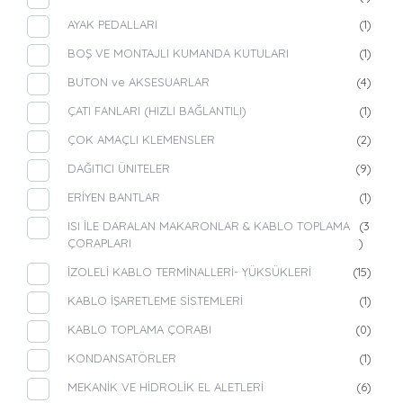
AYAK PEDALLARI
(1)
BOŞ VE MONTAJLI KUMANDA KUTULARI
(1)
BUTON ve AKSESUARLAR
(4)
ÇATI FANLARI (HIZLI BAĞLANTILI)
(1)
ÇOK AMAÇLI KLEMENSLER
(2)
DAĞITICI ÜNITELER
(9)
ERİYEN BANTLAR
(1)
ISI İLE DARALAN MAKARONLAR & KABLO TOPLAMA
(3
ÇORAPLARI
)
İZOLELİ KABLO TERMİNALLERİ- YÜKSÜKLERİ
(15)
KABLO İŞARETLEME SİSTEMLERİ
(1)
KABLO TOPLAMA ÇORABI
(0)
KONDANSATÖRLER
(1)
MEKANİK VE HİDROLİK EL ALETLERİ
(6)