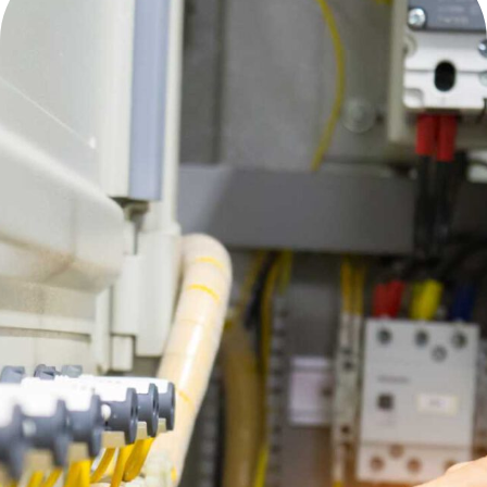
Elizan Elektrik
Elizan Elektrik
Hızlı Linkler
Anasayfa
Hakkımızda
Ürünler
İletişim