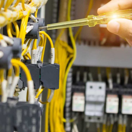
Hızlı Linkler
Eurowest
Sertifikalarımız
e-Katalog
Ürün Grupları
Triodler
İzoleli Kablo Yüksükleri ve
Terminalleri
Kondansatör
Parafudlar
Buton & Ledli Sinyaller
Switchler