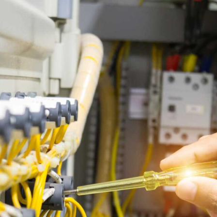
Hızlı Linkler
Anasayfa
Hakkımızda
Ürünler
İletişim
Hızlı Linkler
Eurowest
Sertifikalarımız
e-Katalog