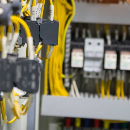
Ürün Grupları
Triodler
İzoleli Kablo Yüksükleri ve
Terminalleri
Kondansatör
Parafudlar
Buton & Ledli Sinyaller
Switchler
Bizi Takip Edin